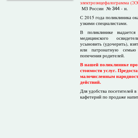
электроэнцефалограмма (ЭЭ
МЗ России №
н.
-
344
С 2015 года поликлиника ок
узкими специалистами.
В поликлинике выдается 
медицинского освидете
усыновить (удочерить), взя
или патронатную семью 
попечения родителей.
В нашей поликлинике про
стоимости услуг. Предост
малочисленным народнос
действий.
Для удобства посетителей в
кафетерий по продаже напит