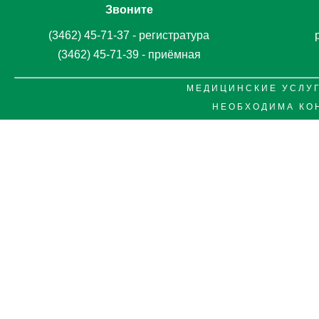
Звоните
(3462) 45-71-37 - регистратура
(3462) 45-71-39 - приёмная
М Е Д И Ц И Н С К И Е У С Л У Г
Н Е О Б Х О Д И М А К О 