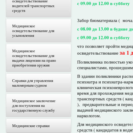
освидетельствование
с 09.00 до 12.00 в субботу
водителей транспортных
средств
Забор биоматериала ( моча,
Медицинское
с 08.00 до 13.00 в будние д
освидетельствование для
усыновления
с 09.00 до 12.00 в субботу
что позволяет пройти меди
Медицинское
за 1 
освидетельствование
освидетельствование для
выдачи лицензии на право
Поликлиника полностью ук
приобретения оружия
специалистами, прошедшим
В здании поликлиники расп
Справки для управления
психиатра и психиатра-на
маломерным судном
клиническая психоневрологи
время для прохождения мед
транспортных средств ( кан
Медицинское заключение
), предварительные и пери
для поступления на
выдачей медицинского закл
государственную службу
наркологом.
Для медицинского освидете
Медицинские справки
средств ( кандидатов в вод