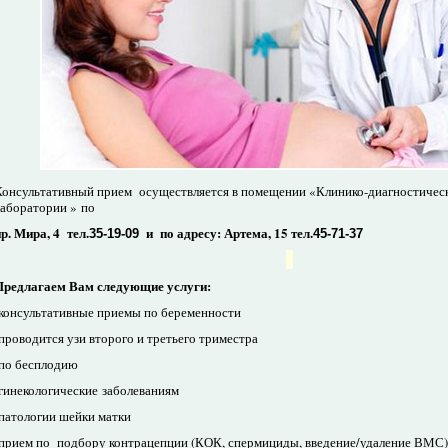
Консультативный прием осуществляется в помещении «Клинико-диагностичес
лаборатории » по
р. Мира, 4 тел.
и по адресу: Артема, 15 тел.
35-19-09
45-71-37
Предлагаем Вам следующие услуги:
-консультативные приемы по беременности
проводится узи второго и третьего триместра
-по бесплодию
-гинекологические заболеваниям
-патологии шейки матки
-прием по подбору контрацепции (КОК, спермициды, введение/удаление ВМС)