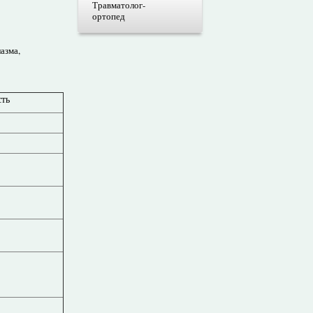
Травматолог-
ортопед
азма,
ть