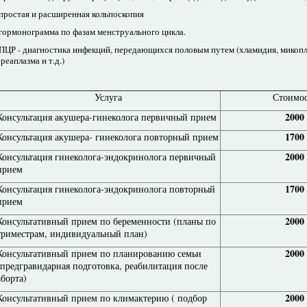
-простая и расширенная кольпоскопия
-гормонограмма по фазам менструального цикла.
-ПЦР - диагностика инфекций, передающихся половым путем (хламидия, микопл
реаплазма и т.д.)
Услуга
Стоимос
2000
Консультация акушера-гинеколога первичный прием
1700
Консультация акушера- гинеколога повторный прием
2000
Консультация гинеколога-эндокринолога первичный
прием
1700
Консультация гинеколога-эндокринолога повторный
прием
2000
Консультативный прием по беременности (планы по
триместрам, индивидуальный план)
2000
Консультативный прием по планированию семьи
(предгравидарная подготовка, реабилитация после
аборта)
2000
Консультативный прием по климактерию ( подбор