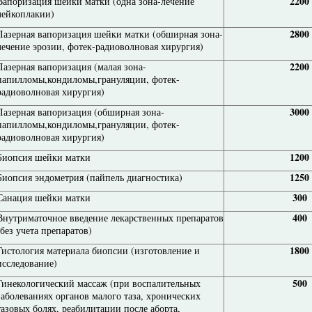
2200
Вапоризация шейки матки (одна зона-лечение
лейкоплакии)
2800
Лазерная вапоризация шейки матки (обширная зона-
лечение эрозии, фотек-радиоволновая хирургия)
2200
Лазерная вапоризация (малая зона-
папилломы,кондиломы,грануляции, фотек-
радиоволновая хирургия)
3000
Лазерная вапоризация (обширная зона-
папилломы,кондиломы,грануляции, фотек-
радиоволновая хирургия)
1200
Биопсия шейки матки
1250
Биопсия эндометрия (пайпель диагностика)
300
Санация шейки матки
400
Внутриматочное введение лекарственных препаратов
(без учета препаратов)
1800
Гистология материала биопсии (изготовление и
исследование)
500
Гинекологический массаж (при воспалительных
заболеваниях органов малого таза, хронических
тазовых болях, реабилитации после аборта,