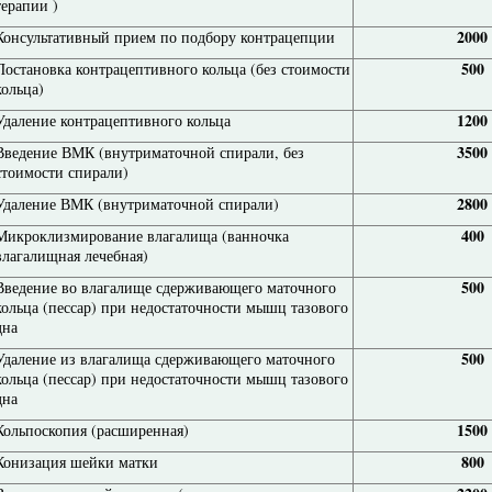
терапии )
2000
Консультативный прием по подбору контрацепции
500
Постановка контрацептивного кольца (без стоимости
кольца)
1200
Удаление контрацептивного кольца
3500
Введение ВМК (внутриматочной спирали, без
стоимости спирали)
2800
Удаление ВМК (внутриматочной спирали)
400
Микроклизмирование влагалища (ванночка
влагалищная лечебная)
500
Введение во влагалище сдерживающего маточного
кольца (пессар) при недостаточности мышц тазового
дна
500
Удаление из влагалища сдерживающего маточного
кольца (пессар) при недостаточности мышц тазового
дна
1500
Кольпоскопия (расширенная)
800
Конизация шейки матки