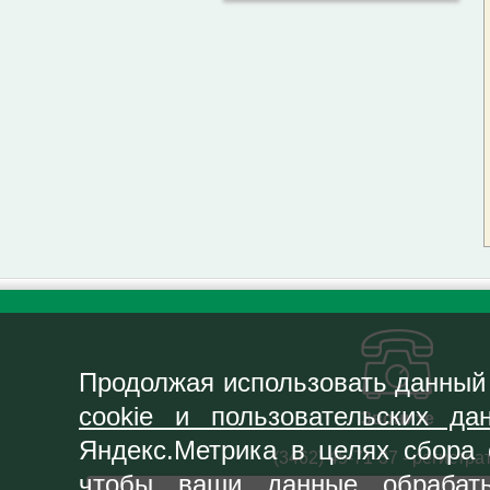
Продолжая использовать данный 
cookie и пользовательских да
Звоните
Яндекс.Метрика в целях сбора 
(3462) 45-71-37 - регистра
чтобы ваши данные обрабат
(3462) 45-71-39 - приём