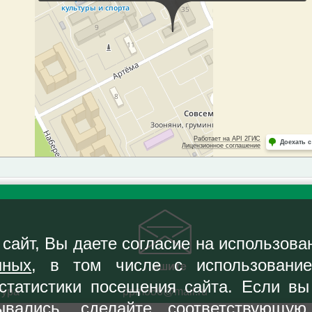
сайт, Вы даете согласие на использов
нных
, в том числе с использовани
Пишите
статистики посещения сайта. Если вы 
тура
ppmo86@mail.ru
ывались, сделайте соответствующ
ная