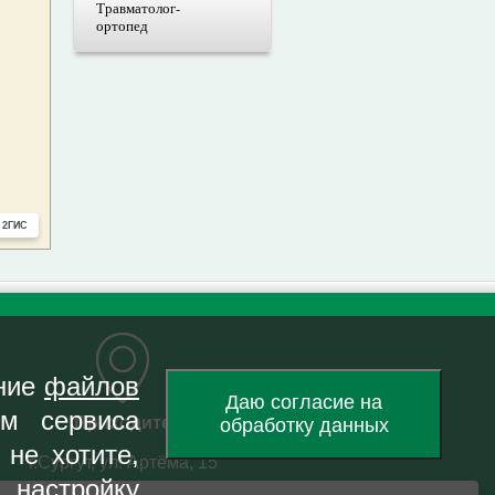
Травматолог-
ортопед
ание
файлов
Даю согласие на
ем сервиса
Приходите
обработку данных
не хотите,
г.Сургут, ул. Артёма, 15
ую
настройку