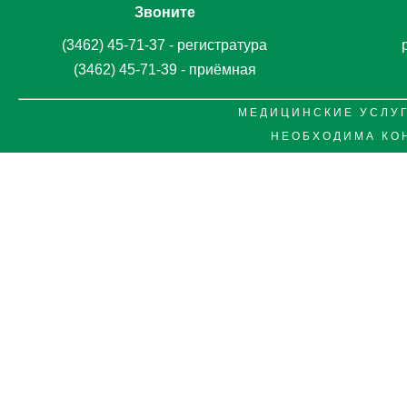
Звоните
(3462) 45-71-37 - регистратура
(3462) 45-71-39 - приёмная
М Е Д И Ц И Н С К И Е У С Л У Г
Н Е О Б Х О Д И М А К О 