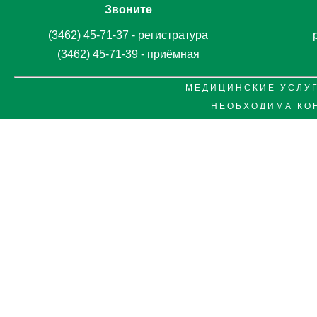
Звоните
(3462) 45-71-37 - регистратура
(3462) 45-71-39 - приёмная
М Е Д И Ц И Н С К И Е У С Л У Г
Н Е О Б Х О Д И М А К О 